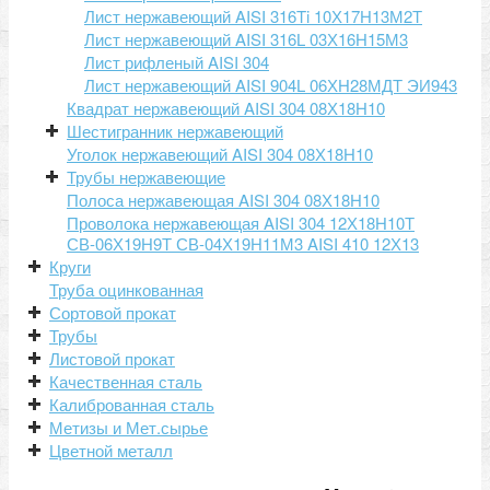
Лист нержавеющий AISI 316Ti 10Х17Н13М2Т
Метизы и Мет.сырье
Лист нержавеющий AISI 316L 03Х16Н15М3
Цветной металл
Лист рифленый AISI 304
Лист нержавеющий AISI 904L 06ХН28МДТ ЭИ943
Прайсы
Квадрат нержавеющий AISI 304 08Х18Н10
Контакты
Шестигранник нержавеющий
Уголок нержавеющий AISI 304 08Х18Н10
Трубы нержавеющие
Полоса нержавеющая AISI 304 08Х18Н10
Проволока нержавеющая AISI 304 12Х18Н10Т
СВ-06Х19Н9Т СВ-04Х19Н11М3 AISI 410 12Х13
Круги
Труба оцинкованная
Сортовой прокат
Трубы
Листовой прокат
Качественная сталь
Калиброванная сталь
Метизы и Мет.сырье
Цветной металл