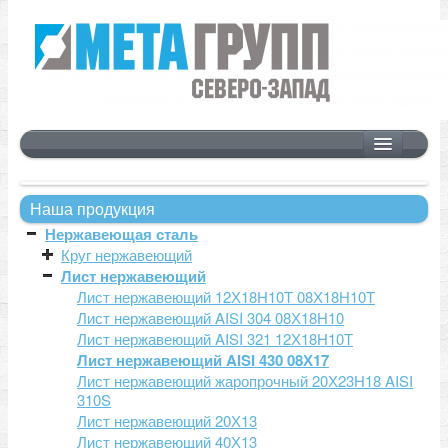
Главная
Продукция
Наша продукция
Нержавеющая сталь
Нержавеющая сталь
Круги
Круг нержавеющий
Труба оцинкованная
Лист нержавеющий
Лист нержавеющий 12Х18Н10Т 08Х18Н10Т
Сортовой прокат
Лист нержавеющий AISI 304 08Х18Н10
Трубы
Лист нержавеющий AISI 321 12Х18Н10Т
Лист нержавеющий AISI 430 08Х17
Листовой прокат
Лист нержавеющий жаропрочный 20Х23Н18 AISI
310S
Качественная сталь
Лист нержавеющий 20Х13
Калиброванная сталь
Лист нержавеющий 40Х13