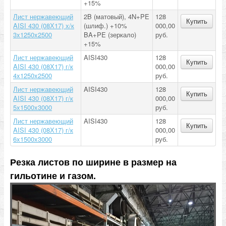
+15%
Лист нержавеющий
2B (матовый), 4N+PE
128
Купить
AISI 430 (08Х17) х/к
(шлиф.) +10%
000,00
3x1250x2500
BA+PE (зеркало)
руб.
+15%
Лист нержавеющий
AISI430
128
Купить
AISI 430 (08Х17) г/к
000,00
4x1250x2500
руб.
Лист нержавеющий
AISI430
128
Купить
AISI 430 (08Х17) г/к
000,00
5x1500x3000
руб.
Лист нержавеющий
AISI430
128
Купить
AISI 430 (08Х17) г/к
000,00
6x1500x3000
руб.
Резка листов по ширине в размер на
гильотине и газом.