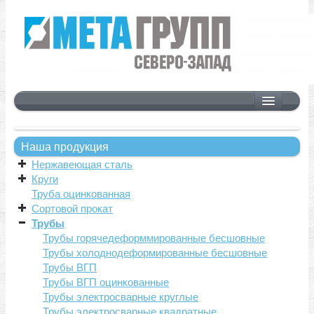
Главная
Продукция
Наша продукция
Нержавеющая сталь
Нержавеющая сталь
Круги
Круги
Труба оцинкованная
Труба оцинкованная
Сортовой прокат
Сортовой прокат
Трубы
Трубы
Трубы горячедеформмированные бесшовные
Трубы холоднодеформированные бесшовные
Листовой прокат
Трубы ВГП
Трубы ВГП оцинкованные
Качественная сталь
Трубы электросварные круглые
Калиброванная сталь
Трубы электросварные квадратные