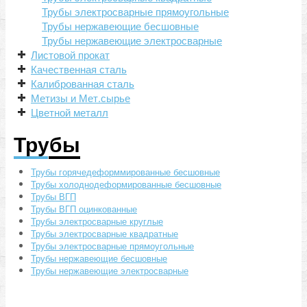
Трубы электросварные прямоугольные
Метизы и Мет.сырье
Трубы нержавеющие бесшовные
Цветной металл
Трубы нержавеющие электросварные
Листовой прокат
Прайсы
Качественная сталь
Контакты
Калиброванная сталь
Метизы и Мет.сырье
Цветной металл
Трубы
Трубы горячедеформмированные бесшовные
Трубы холоднодеформированные бесшовные
Трубы ВГП
Трубы ВГП оцинкованные
Трубы электросварные круглые
Трубы электросварные квадратные
Трубы электросварные прямоугольные
Трубы нержавеющие бесшовные
Трубы нержавеющие электросварные