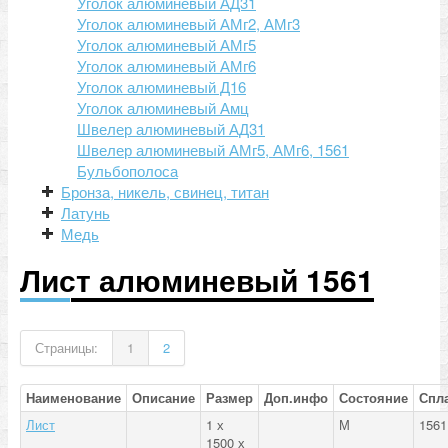
Уголок алюминевый АД31
Уголок алюминевый АМг2, АМг3
Уголок алюминевый АМг5
Уголок алюминевый АМг6
Уголок алюминевый Д16
Уголок алюминевый Амц
Швелер алюминевый АД31
Швелер алюминевый АМг5, АМг6, 1561
Бульбополоса
Бронза, никель, свинец, титан
Латунь
Медь
Лист алюминевый 1561
Страницы:
1
2
Наименование
Описание
Размер
Доп.инфо
Состояние
Спл
Лист
1 х
М
1561
1500 х