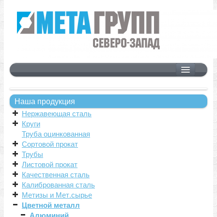
Главная
Продукция
Наша продукция
Нержавеющая сталь
Нержавеющая сталь
Круги
Круги
Труба оцинкованная
Труба оцинкованная
Сортовой прокат
Сортовой прокат
Трубы
Трубы
Листовой прокат
Качественная сталь
Листовой прокат
Калиброванная сталь
Метизы и Мет.сырье
Качественная сталь
Цветной металл
Калиброванная сталь
Алюминий